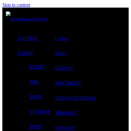
Read More
Read More
Read More
Read More
Read More
Read More
Read More
Read More
Read More
Read More
Read More
Read More
Read More
Skip to content
LOTÉRIE
Lotérie
ŽREBY
Žreby
EŽREBY
EŽREBY
SMS
SMS ŽREBY
ŽREBY
STIERACIE ŽREBY
STIERACIE
TIPOSBET
ŽREBY
BONUSY