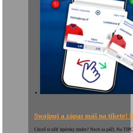
Swajpuj a zápas máš na tikete! 
Chceš si užiť tipérsky tinder? Nech sa páči. Na T