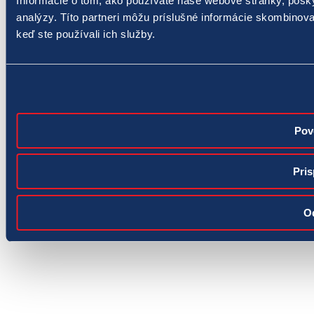
Informácie o tom, ako používate naše webové stránky, posky
analýzy. Títo partneri môžu príslušné informácie skombinovať 
keď ste používali ich služby.
Pov
Pris
O