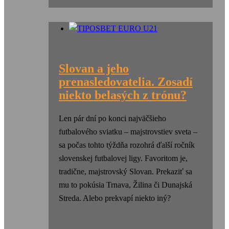
Slovan a jeho
prenasledovatelia. Zosadí
niekto belasých z trónu?
Len pár dní po konci najväčšieho
futbalového sviatku – majstrovstiev sveta –
sa počas tohto týždňa rozohrá ďalší ročník
slovenskej futbalovej ligy. Favoritom je,
tradične, majstrovský Slovan. Prekaziť sa
mu to pokúsia Trnava, Žilina či Dunajská
Streda. Alebo prekvapí niekto iný?