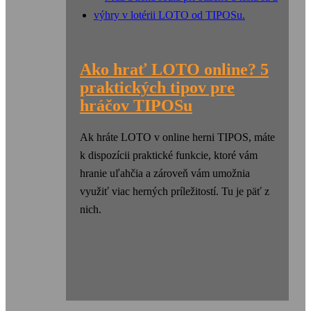
Ako hrať LOTO online? 5
praktických tipov pre
hráčov TIPOSu
Ak hráte LOTO v online herni TIPOS, máte
k dispozícii praktické funkcie, ktoré vám
hranie uľahčia a zároveň vám umožnia
využiť viac herných príležitostí. Tu je päť z
nich.