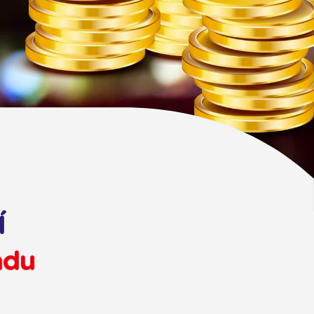
Í
ladu