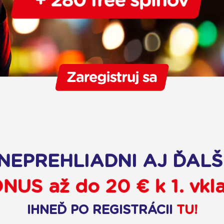
NEPREHLIADNI AJ ĎALŠ
US až do 20 € k 1. vk
IHNEĎ PO REGISTRÁCII
TU!