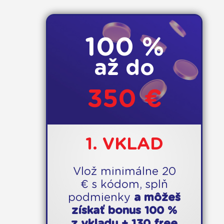
100 %
až do
350 €
1. VKLAD
Vlož minimálne 20
€ s kódom, splň
podmienky
a môžeš
získať bonus 100 %
z vkladu + 130 free