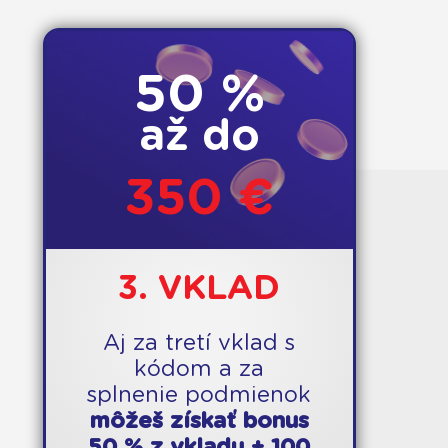
50 %
až do
350 €
3. VKLAD
Aj za tretí vklad s
kódom a za
splnenie podmienok
môžeš získať bonus
50 % z vkladu + 100