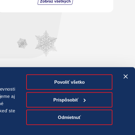
Povoliť všetko
evnosti
jeme aj
Prispôsobiť
né
Zákaz hrania hazardných hier osobám
mladším ako 18 rokov. Vždy hrajte
 keď ste
zodpovedne. Informácie o zodpovednom
Odmietnuť
hraní nájdete na našom
webe
Nastavenie cookies