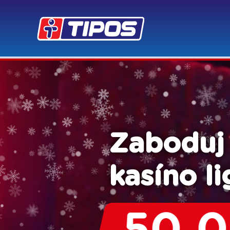
Zaboduj 
kasíno li