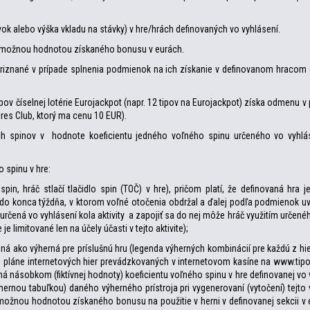
vok alebo výška vkladu na stávky) v hre/hrách definovaných vo vyhlásení.
u možnou hodnotou získaného bonusu v eurách.
riznané v prípade splnenia podmienok na ich získanie v definovanom hracom 
tipov číselnej lotérie Eurojackpot (napr. 12 tipov na Eurojackpot) získa odmenu
ires Club, ktorý ma cenu 10 EUR).
ch spinov v hodnote koeficientu jedného voľného spinu určeného vo vyhlás
 spinu v hre:
n, hráč stlačí tlačidlo spin (TOČ) v hre), pričom platí, že definovaná hra j
o do konca týždňa, v ktorom voľné otočenia obdržal a ďalej podľa podmienok u
určená vo vyhlásení kola aktivity a zapojiť sa do nej môže hráč využitím určen
 limitované len na účely účasti v tejto aktivite);
ená ako výherná pre príslušnú hru (legenda výherných kombinácií pre každú z hie
 pláne internetových hier prevádzkovaných v internetovom kasíne na www.tipo
čená násobkom (fiktívnej hodnoty) koeficientu voľného spinu v hre definovanej vo 
nou tabuľkou) daného výherného prístroja pri vygenerovaní (vytočení) tejto v
možnou hodnotou získaného bonusu na použitie v herni v definovanej sekcii v 