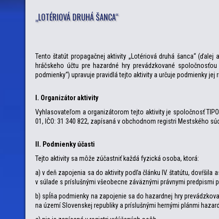
„LOTÉRIOVÁ DRUHÁ ŠANCA“
Tento štatút propagačnej aktivity „Lotériová druhá šanca“ (ďal
hráčskeho účtu pre hazardné hry prevádzkované spoločnosťou T
podmienky“) upravuje pravidlá tejto aktivity a určuje podmienky jej r
I. Organizátor aktivity
Vyhlasovateľom a organizátorom tejto aktivity je spoločnosť TIPO
01, IČO: 31 340 822, zapísaná v obchodnom registri Mestského súdu Br
II. Podmienky účasti
Tejto aktivity sa môže zúčastniť každá fyzická osoba, ktorá:
a) v deň zapojenia sa do aktivity podľa článku IV. štatútu, dovŕšil
v súlade s príslušnými všeobecne záväznými právnymi predpismi p
b) spĺňa podmienky na zapojenie sa do hazardnej hry prevádzkov
na území Slovenskej republiky a príslušnými hernými plánmi hazar