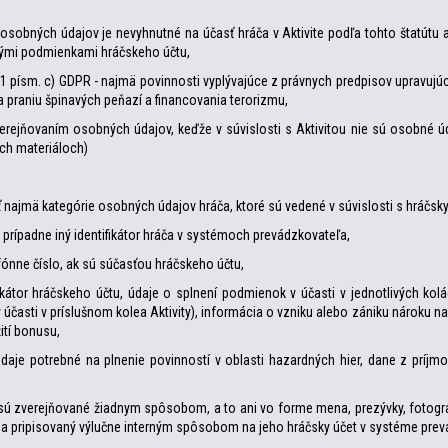
 osobných údajov je nevyhnutné na účasť hráča v Aktivite podľa tohto štatútu 
nými podmienkami hráčskeho účtu,
 1 písm. c) GDPR - najmä povinnosti vyplývajúce z právnych predpisov upravujú
a praniu špinavých peňazí a financovania terorizmu,
zverejňovaním osobných údajov, keďže v súvislosti s Aktivitou nie sú osobné 
ých materiáloch)
ť najmä kategórie osobných údajov hráča, ktoré sú vedené v súvislosti s hráčs
 prípadne iný identifikátor hráča v systémoch prevádzkovateľa,
fónne číslo, ak sú súčasťou hráčskeho účtu,
kátor hráčskeho účtu, údaje o splnení podmienok v účasti v jednotlivých kolác
účasti v príslušnom kolea Aktivity), informácia o vzniku alebo zániku nároku n
ití bonusu,
je potrebné na plnenie povinností v oblasti hazardných hier, dane z príjmov
nie sú zverejňované žiadnym spôsobom, a to ani vo forme mena, prezývky, fotog
ý a pripisovaný výlučne interným spôsobom na jeho hráčsky účet v systéme pre