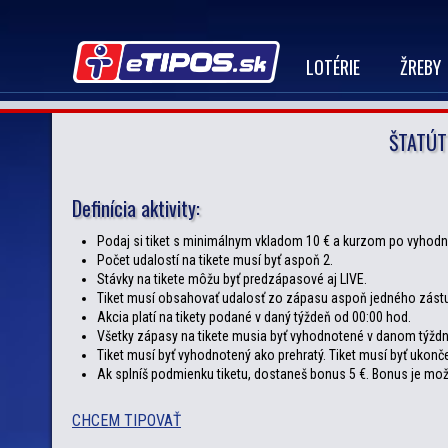
LOTÉRIE
ŽREBY
ŠTATÚT
Definícia aktivity:
Podaj si tiket s minimálnym vkladom 10 € a kurzom po vyhodn
Počet udalostí na tikete musí byť aspoň 2.
Stávky na tikete môžu byť predzápasové aj LIVE.
Tiket musí obsahovať udalosť zo zápasu aspoň jedného zást
Akcia platí na tikety podané v daný týždeň od 00:00 hod.
Všetky zápasy na tikete musia byť vyhodnotené v danom týždni
Tiket musí byť vyhodnotený ako prehratý. Tiket musí byť ukonč
Ak splníš podmienku tiketu, dostaneš bonus 5 €. Bonus je možn
CHCEM TIPOVAŤ