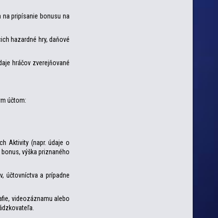
a na pripísanie bonusu na
cich hazardné hry, daňové
údaje hráčov zverejňované
kym účtom:
h Aktivity (napr. údaje o
a bonus, výška priznaného
, účtovníctva a prípadne
rafie, videozáznamu alebo
vádzkovateľa.