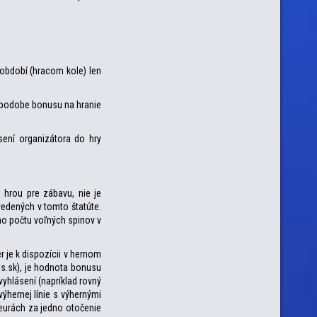
období (hracom kole) len
 v podobe bonusu na hranie
ení organizátora do hry
e hrou pre zábavu, nie je
vedených v tomto štatúte.
ého počtu voľných spinov v
r je k dispozícii v hernom
s.sk), je hodnota bonusu
vyhlásení (napríklad rovný
ýhernej línie s výhernými
eurách za jedno otočenie