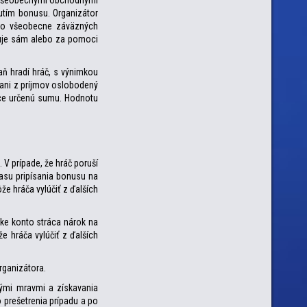
so Všeobecnými obchodnými
utím bonusu. Organizátor
k zo všeobecne záväzných
zkuje sám alebo za pomoci
aň hradí hráč, s výnimkou
dani z príjmov oslobodený
úce určenú sumu. Hodnotu
V prípade, že hráč poruší
asu pripísania bonusu na
že hráča vylúčiť z ďalších
ske konto stráca nárok na
e hráča vylúčiť z ďalších
organizátora.
rými mravmi a získavania
prešetrenia prípadu a po