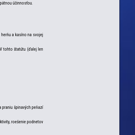
 spätnou účinnosťou.
 herňu a kasíno na svojej
V tohto štatútu (ďalej len
a praniu špinavých peňazí
tivity, roešenie podnetov