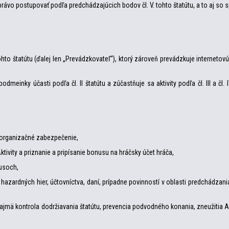
a právo postupovať podľa predchádzajúcich bodov čl. V. tohto štatútu, a to aj so
hto štatútu (ďalej len „Prevádzkovateľ“), ktorý zároveň prevádzkuje internetovú
meinky účasti podľa čl. II štatútu a zúčastňuje sa aktivity podľa čl. III a čl. I
 a organizačné zabezpečenie,
tivity a priznanie a pripísanie bonusu na hráčsky účet hráča,
nusoch,
hazardných hier, účtovníctva, daní, prípadne povinností v oblasti predchádzani
mä kontrola dodržiavania štatútu, prevencia podvodného konania, zneužitia Ak