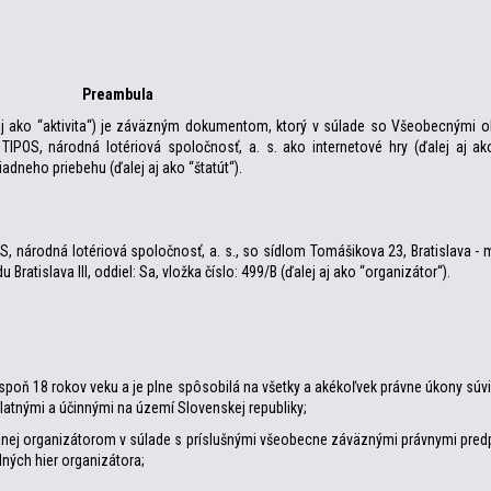
Preambula
ej aj ako “aktivita“) je záväzným dokumentom, ktorý v súlade so Všeobecným
IPOS, národná lotériová spoločnosť, a. s. ako internetové hry (ďalej aj 
iadneho priebehu (ďalej aj ako “štatút“).
S, národná lotériová spoločnosť, a. s., so sídlom Tomášikova 23, Bratislava -
atislava III, oddiel: Sa, vložka číslo: 499/B (ďalej aj ako “organizátor“).
a aspoň 18 rokov veku a je plne spôsobilá na všetky a akékoľvek právne úkony súvi
latnými a účinnými na území Slovenskej republiky;
anej organizátorom v súlade s príslušnými všeobecne záväznými právnymi predp
dných hier organizátora;