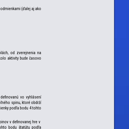
podmienkami (ďalej aj ako
lách, od zverejnenia na
kolo aktivity bude časovo
 definovanú vo vyhlásení
ľného spinu, ktoré obdrží
dmienky podľa bodu 4 tohto
pinov v definovanej hre v
ohto bodu štatútu podľa