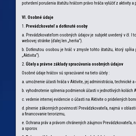
potvrdení porušenia štatútu hráčom právo hráča vylúčiť z aktivity 
VI. Osobné údaje
1.
Prevádzkovateľ a dotknuté osoby
a. Prevádzkovateľom osobných údajov je subjekt uvedený v čl. I to
webovej stránke (ďalej len „herňa“).
b. Dotknutou osobou je hráč v zmysle tohto štatútu, ktorý spĺňa pod
„Aktivita“).
2.
Účely a právne základy spracúvania osobných údajov
Osobné údaje hráčov sú spracúvané na tieto účely :
a. umožnenie účasti hráča v Aktivite, jej administrácia, technické
b. vyhodnotenie splnenia podmienok účasti v jednotlivých kolách Ak
c. vedenie internej evidencie o účasti na Aktivite o pridelených bo
d. plnenie zákonných povinností Prevádzkovateľa, najmä v oblasti 
a financovanie terorizmu,
e. Ochrana práv a právom chránených záujmov Prevádzkovateľa, naj
a sporov.