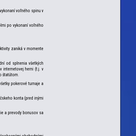
 vykonaní voľného spinu v
bolmi po vykonaní voľného
 aktivity zaniká v momente
dní od splnenia všetkých
nternetovej herni (t.j. v
o štatútom.
 všetky pokerové turnaje a
áčskeho konta (pred inými
itie a prevody bonusov sa