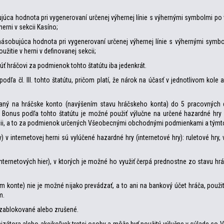
bujúca hodnota pri vygenerovaní určenej výhernej línie s výhernými symbolmi po
erni v sekcii Kasíno;
znásobujúca hodnota pri vygenerovaní určenej výhernej línie s výhernými sym
žitie v herni v definovanej sekcii;
úť hráčovi za podmienok tohto štatútu iba jedenkrát.
odľa čl. III. tohto štatútu, pričom platí, že nárok na účasť v jednotlivom kole
saný na hráčske konto (navýšením stavu hráčskeho konta) do 5 pracovných 
onus podľa tohto štatútu je možné použiť výlučne na určené hazardné hry v i
inícii, a to za podmienok určených Všeobecnými obchodnými podmienkami a týmt
) v internetovej herni sú vylúčené hazardné hry (internetové hry): ruletové hry,
internetových hier), v ktorých je možné ho využiť čerpá prednostne zo stavu hr
 konte) nie je možné nijako prevádzať, a to ani na bankový účet hráča, použ
m.
e zablokované alebo zrušené.