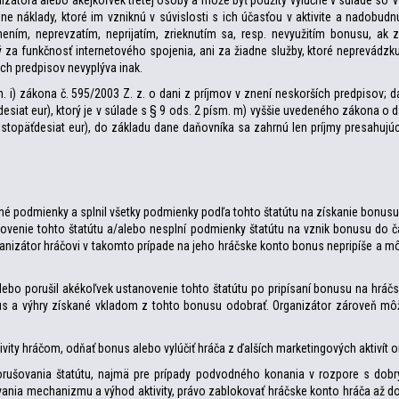
anizátora alebo akejkoľvek tretej osoby a môže byť použitý výlučne v súlade 
e náklady, ktoré im vzniknú v súvislosti s ich účasťou v aktivite a nadobudn
ením, neprevzatím, neprijatím, zrieknutím sa, resp. nevyužitím bonusu, a
ý za funkčnosť internetového spojenia, ani za žiadne služby, ktoré neprevád
ch predpisov nevyplýva inak.
i) zákona č. 595/2003 Z. z. o dani z príjmov v znení neskorších predpisov; d
siat eur), ktorý je v súlade s § 9 ods. 2 písm. m) vyššie uvedeného zákona o 
stopäťdesiat eur), do základu dane daňovníka sa zahrnú len príjmy presahuj
é podmienky a splnil všetky podmienky podľa tohto štatútu na získanie bonusu. 
enie tohto štatútu a/alebo nesplní podmienky štatútu na vznik bonusu do č
ganizátor hráčovi v takomto prípade na jeho hráčske konto bonus nepripíše a mô
ebo porušil akékoľvek ustanovenie tohto štatútu po pripísaní bonusu na hráč
nus a výhry získané vkladom z tohto bonusu odobrať. Organizátor zároveň môž
tivity hráčom, odňať bonus alebo vylúčiť hráča z ďalších marketingových aktivít 
 porušovania štatútu, najmä pre prípady podvodného konania v rozpore s dob
nia mechanizmu a výhod aktivity, právo zablokovať hráčske konto hráča až do 