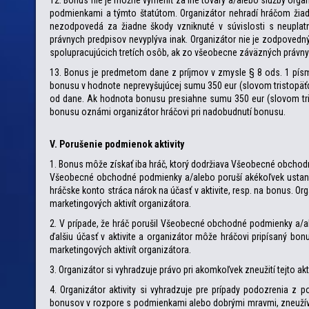
12. Bonus nie je možné vymeniť za iné tovary a/alebo služby org
podmienkami a týmto štatútom. Organizátor nehradí hráčom žiadn
nezodpovedá za žiadne škody vzniknuté v súvislosti s neuplatn
právnych predpisov nevyplýva inak. Organizátor nie je zodpovedn
spolupracujúcich tretích osôb, ak zo všeobecne záväzných právny
13. Bonus je predmetom dane z príjmov v zmysle § 8 ods. 1 písm. 
bonusu v hodnote neprevyšujúcej sumu 350 eur (slovom tristopäťde
od dane. Ak hodnota bonusu presiahne sumu 350 eur (slovom tri
bonusu oznámi organizátor hráčovi pri nadobudnutí bonusu.
V. Porušenie podmienok aktivity
1. Bonus môže získať iba hráč, ktorý dodržiava Všeobecné obchodn
Všeobecné obchodné podmienky a/alebo poruší akékoľvek ustanov
hráčske konto stráca nárok na účasť v aktivite, resp. na bonus. Or
marketingových aktivít organizátora.
2. V prípade, že hráč porušil Všeobecné obchodné podmienky a/al
ďalšiu účasť v aktivite a organizátor môže hráčovi pripísaný bo
marketingových aktivít organizátora.
3. Organizátor si vyhradzuje právo pri akomkoľvek zneužití tejto ak
4. Organizátor aktivity si vyhradzuje pre prípady podozrenia z
bonusov v rozpore s podmienkami alebo dobrými mravmi, zneužíva