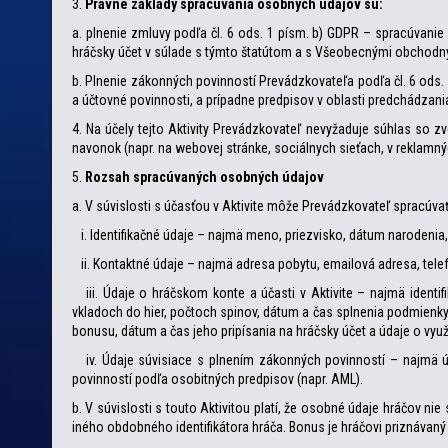
3.
Právne základy spracúvania osobných údajov sú:
a. plnenie zmluvy podľa čl. 6 ods. 1 písm. b) GDPR – spracúvanie
hráčsky účet v súlade s týmto štatútom a s Všeobecnými obchod
b. Plnenie zákonných povinností Prevádzkovateľa podľa čl. 6 ods.
a účtovné povinnosti, a prípadne predpisov v oblasti predchádzani
4. Na účely tejto Aktivity Prevádzkovateľ nevyžaduje súhlas so 
navonok (napr. na webovej stránke, sociálnych sieťach, v reklamn
5.
Rozsah spracúvaných osobných údajov
a. V súvislosti s účasťou v Aktivite môže Prevádzkovateľ spracúva
i. Identifikačné údaje – najmä meno, priezvisko, dátum narodenia,
ii. Kontaktné údaje – najmä adresa pobytu, emailová adresa, tele
iii. Údaje o hráčskom konte a účasti v Aktivite – najmä identifi
vkladoch do hier, počtoch spinov, dátum a čas splnenia podmienky 
bonusu, dátum a čas jeho pripísania na hráčsky účet a údaje o využ
iv. Údaje súvisiace s plnením zákonných povinností – najmä úda
povinností podľa osobitných predpisov (napr. AML).
b. V súvislosti s touto Aktivitou platí, že osobné údaje hráčov 
iného obdobného identifikátora hráča. Bonus je hráčovi priznávan