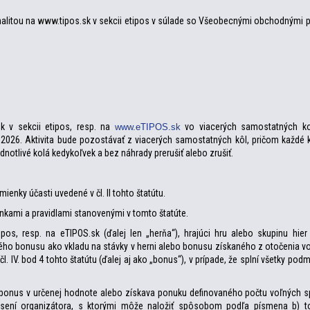
cionalitou na www.tipos.sk v sekcii etipos v súlade so Všeobecnými obchodnými 
k v sekcii etipos, resp. na
vo viacerých samostatných ko
www.eTIPOS.sk
 2026. Aktivita bude pozostávať z viacerých samostatných kôl, pričom každé 
ednotlivé kolá kedykoľvek a bez náhrady prerušiť alebo zrušiť.
mienky účasti uvedené v čl. II tohto štatútu.
ienkami a pravidlami stanovenými v tomto štatúte.
ipos, resp. na eTIPOS.sk (ďalej len „herňa“), hrajúci hru alebo skupinu hier
ho bonusu ako vkladu na stávky v herni alebo bonusu získaného z otočenia vo
 IV. bod 4 tohto štatútu (ďalej aj ako „bonus“), v prípade, že splní všetky po
na bonus v určenej hodnote alebo získava ponuku definovaného počtu voľných s
ásení organizátora, s ktorými môže naložiť spôsobom podľa písmena b) t