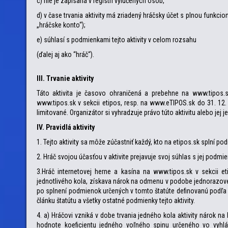
c) nie je zapísaná v registri vylúčených osôb,
d) v čase trvania aktivity má zriadený hráčsky účet s plnou funk
„hráčske konto“);
e) súhlasí s podmienkami tejto aktivity v celom rozsahu
(ďalej aj ako “hráč“).
III. Trvanie aktivity
Táto aktivita je časovo ohraničená a prebehne na www.tipos.s
www.tipos.sk v sekcii etipos, resp. na www.eTIPOS.sk do 31. 12.
limitované. Organizátor si vyhradzuje právo túto aktivitu alebo jej j
IV. Pravidlá aktivity
1. Tejto aktivity sa môže zúčastniť každý, kto na etipos.sk splní pod
2. Hráč svojou účasťou v aktivite prejavuje svoj súhlas s jej podm
3.Hráč internetovej herne a kasína na www.tipos.sk v sekcii et
jednotlivého kola, získava nárok na odmenu v podobe jednorazové
po splnení podmienok určených v tomto štatúte definovanú podľa čl.
článku štatútu a všetky ostatné podmienky tejto aktivity.
4. a) Hráčovi vzniká v dobe trvania jedného kola aktivity nárok 
hodnote koeficientu jedného voľného spinu určeného vo vyhl