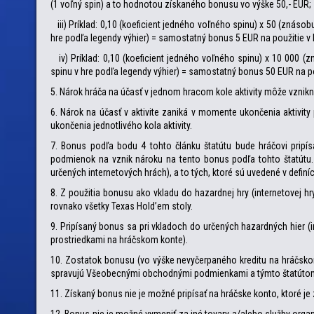
(1 voľný spin) a to hodnotou získaného bonusu vo výške 50,- EUR;
iii) Príklad: 0,10 (koeficient jedného voľného spinu) x 50 (znáso
hre podľa legendy výhier) = samostatný bonus 5 EUR na použitie v h
iv) Príklad: 0,10 (koeficient jedného voľného spinu) x 10 000 (
spinu v hre podľa legendy výhier) = samostatný bonus 50 EUR na pou
5. Nárok hráča na účasť v jednom hracom kole aktivity môže vznikn
6. Nárok na účasť v aktivite zaniká v momente ukončenia aktivity p
ukončenia jednotlivého kola aktivity.
7. Bonus podľa bodu 4 tohto článku štatútu bude hráčovi pripí
podmienok na vznik nároku na tento bonus podľa tohto štatútu. B
určených internetových hrách), a to tých, ktoré sú uvedené v def
8. Z použitia bonusu ako vkladu do hazardnej hry (internetovej hry
rovnako všetky Texas Hold’em stoly.
9. Pripísaný bonus sa pri vkladoch do určených hazardných hier (
prostriedkami na hráčskom konte).
10. Zostatok bonusu (vo výške nevyčerpaného kreditu na hráčskom
spravujú Všeobecnými obchodnými podmienkami a týmto štatúto
11. Získaný bonus nie je možné pripísať na hráčske konto, ktoré j