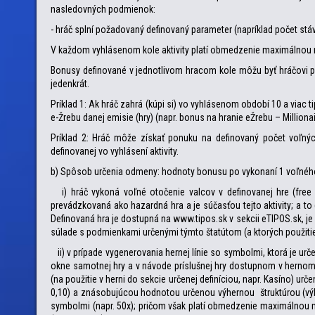
nasledovných podmienok:
- hráč splní požadovaný definovaný parameter (napríklad počet stá
V každom vyhlásenom kole aktivity platí obmedzenie maximálno
Bonusy definované v jednotlivom hracom kole môžu byť hráčovi p
jedenkrát.
Príklad 1: Ak hráč zahrá (kúpi si) vo vyhlásenom období 10 a viac 
e-Žrebu danej emisie (hry) (napr. bonus na hranie eŽrebu – Milliona
Príklad 2: Hráč môže získať ponuku na definovaný počet voľný
definovanej vo vyhlásení aktivity.
b) Spôsob určenia odmeny: hodnoty bonusu po vykonaní 1 voľného
i) hráč vykoná voľné otočenie valcov v definovanej hre (free spi
prevádzkovaná ako hazardná hra a je súčasťou tejto aktivity; a t
Definovaná hra je dostupná na www.tipos.sk v sekcii eTIPOS.sk, je 
súlade s podmienkami určenými týmto štatútom (a ktorých použitie je
ii) v prípade vygenerovania hernej línie so symbolmi, ktorá je urč
okne samotnej hry a v návode príslušnej hry dostupnom v hernom
(na použitie v herni do sekcie určenej definíciou, napr. Kasíno) ur
0,10) a znásobujúcou hodnotou určenou výhernou štruktúrou (výher
symbolmi (napr. 50x); pričom však platí obmedzenie maximálnou 