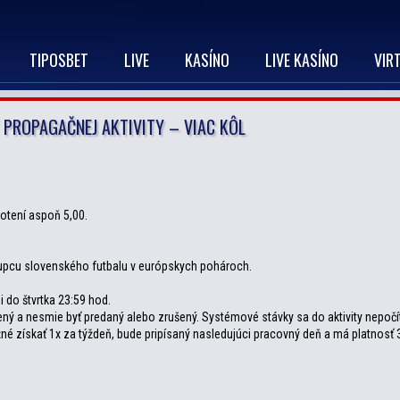
TIPOSBET
LIVE
KASÍNO
LIVE KASÍNO
VIR
 PROPAGAČNEJ AKTIVITY – VIAC KÔL
otení aspoň 5,00.
upcu slovenského futbalu v európskych pohároch.
 do štvrtka 23:59 hod.
ený a nesmie byť predaný alebo zrušený. Systémové stávky sa do aktivity nepočí
é získať 1x za týždeň, bude pripísaný nasledujúci pracovný deň a má platnosť 3