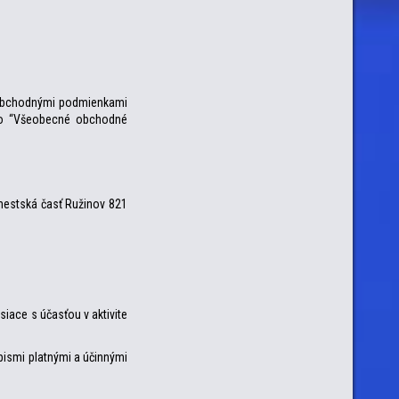
i obchodnými podmienkami
ako “Všeobecné obchodné
 mestská časť Ružinov 821
siace s účasťou v aktivite
ismi platnými a účinnými